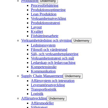
Produktion
Undermeny
Processförbättring​
Produktionsoptimering​
Lean Produktion​
Verksamhetsutveckling​
Produktionsstrategi​
Layout​
Kvalitet
Förbättringsarbete
Verksamhetsledning och styrning
Undermeny
Ledningssystem
Filosofi och värdegrund
Sälj- och verksamhetsplanering
Verksamhetsstrategi och mål
Ledarskap och ledarcoaching
Kompetensinsikt
Kommunikation
Supply Chain Management
Undermeny
Affärssystem och integration
Leverantörsutveckling
Transportlogistik
Logistik
Affärsutveckling
Undermeny
Affärsmodeller
Säljstrategi ​