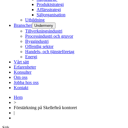
Produktstrategi​
Affärsstrategi​​
Säljorganisation​
Utbildning
Branscher
Undermeny
Tillverkningsindustri
Processindustri och gruvor
Byggindustri
Offentlig sektor
Handels- och tjänsteföretag
Energi
Vårt sätt
Erfarenheter
Konsulter
Om oss
Jobba hos oss
Kontakt
Hem
>
Förstärkning på Skellefteå kontoret
|
Sök