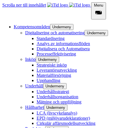
Scrolla ner till innehållet
Menu
Kompetensområden
Undermeny
Digitalisering och automatisering
Undermeny
Standardisering
Analys av informationsflöden​
Digitalisera och Automatisera
Processeffektivisering
Inköp
Undermeny
Strategiskt inköp
Leverantörsutveckling
Materialförsörjning
Upphandling
Underhåll
Undermeny
Underhållsstrategi
Underhållsorganisation
Mätning och uppföljning
Hållbarhet
Undermeny
LCA (livscykelanalys)
EPD (miljövarudeklarationer)​
Cirkulär affärsmodellsutveckling​