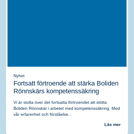
Nödvändiga
Dessa kakor
går inte att
välja bort.
De behövs
för att
hemsidan
över huvud
taget ska
fungera.
Nyhet
Fortsatt förtroende att stärka Boliden
Statistik
Rönnskärs kompetenssäkring
För att vi
ska kunna
Vi är stolta över det fortsatta förtroendet att stötta
förbättra
Boliden Rönnskär i arbetet med kompetenssäkring. Med
hemsidans
funktionalitet
vår erfarenhet och förståelse…
och
uppbyggnad,
Läs mer
baserat på
hur