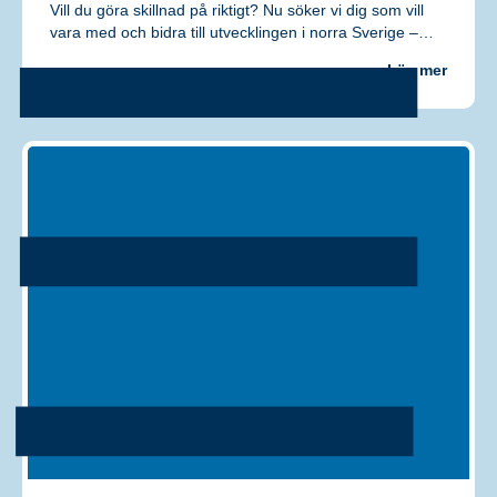
Vill du göra skillnad på riktigt? Nu söker vi dig som vill
ditt beteende när
vara med och bidra till utvecklingen i norra Sverige –…
du surfar ökar du
chansen att få
se personligt
Läs mer
anpassat
innehåll och
erbjudanden.