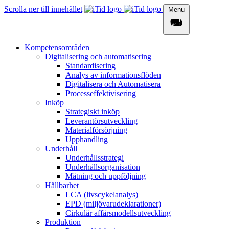
Scrolla ner till innehållet
Menu
Kompetensområden
Digitalisering och automatisering
Standardisering
Analys av informationsflöden​
Digitalisera och Automatisera
Processeffektivisering
Inköp
Strategiskt inköp
Leverantörsutveckling
Materialförsörjning
Upphandling
Underhåll
Underhållsstrategi
Underhållsorganisation
Mätning och uppföljning
Hållbarhet
LCA (livscykelanalys)
EPD (miljövarudeklarationer)​
Cirkulär affärsmodellsutveckling​
Produktion