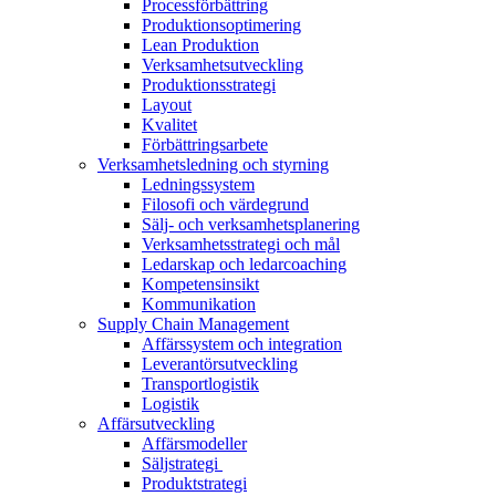
Processförbättring​
Produktionsoptimering​
Lean Produktion​
Verksamhetsutveckling​
Produktionsstrategi​
Layout​
Kvalitet
Förbättringsarbete
Verksamhetsledning och styrning
Ledningssystem
Filosofi och värdegrund
Sälj- och verksamhetsplanering
Verksamhetsstrategi och mål
Ledarskap och ledarcoaching
Kompetensinsikt
Kommunikation
Supply Chain Management
Affärssystem och integration
Leverantörsutveckling
Transportlogistik
Logistik
Affärsutveckling
Affärsmodeller
Säljstrategi ​
Produktstrategi​