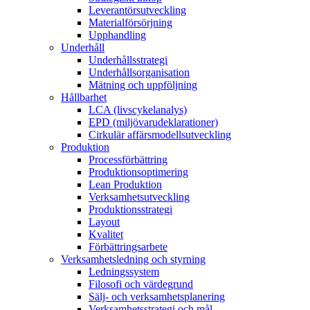
Leverantörsutveckling
Materialförsörjning
Upphandling
Underhåll
Underhållsstrategi
Underhållsorganisation
Mätning och uppföljning
Hållbarhet
LCA (livscykelanalys)
EPD (miljövarudeklarationer)​
Cirkulär affärsmodellsutveckling​
Produktion
Processförbättring​
Produktionsoptimering​
Lean Produktion​
Verksamhetsutveckling​
Produktionsstrategi​
Layout​
Kvalitet
Förbättringsarbete
Verksamhetsledning och styrning
Ledningssystem
Filosofi och värdegrund
Sälj- och verksamhetsplanering
Verksamhetsstrategi och mål