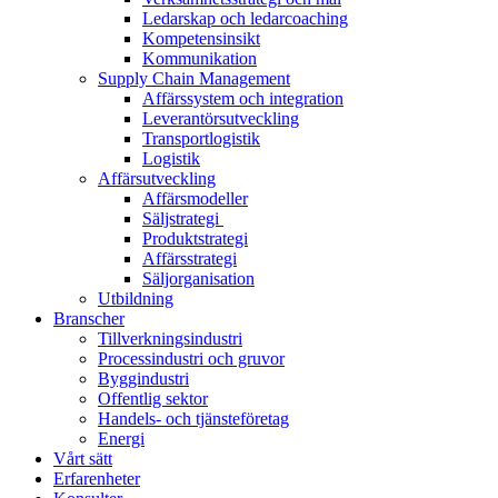
Ledarskap och ledarcoaching
Kompetensinsikt
Kommunikation
Supply Chain Management
Affärssystem och integration
Leverantörsutveckling
Transportlogistik
Logistik
Affärsutveckling
Affärsmodeller
Säljstrategi ​
Produktstrategi​
Affärsstrategi​​
Säljorganisation​
Utbildning
Branscher
Tillverkningsindustri
Processindustri och gruvor
Byggindustri
Offentlig sektor
Handels- och tjänsteföretag
Energi
Vårt sätt
Erfarenheter