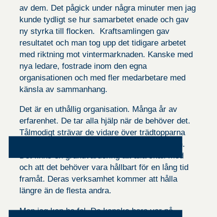
hemsidan
av dem. Det pågick under några minuter men jag
används.
kunde tydligt se hur samarbetet enade och gav
ny styrka till flocken. Kraftsamlingen gav
resultatet och man tog upp det tidigare arbetet
Upplevelse
För att vår
med riktning mot vintermarknaden. Kanske med
hemsida ska
nya ledare, fostrade inom den egna
prestera så
bra som
organisationen och med fler medarbetare med
möjligt under
känsla av sammanhang.
ditt besök.
Om du
nekar de här
Det är en uthållig organisation. Många år av
kakorna
erfarenhet. De tar alla hjälp när de behöver det.
kommer
viss
Tålmodigt strävar de vidare över trädtopparna
funktionalitet
med vetskapen att de kommer att hända igen.
att försvinna
från
Det finns en grundvärdering att alla skall med
hemsidan.
och att det behöver vara hållbart för en lång tid
framåt. Deras verksamhet kommer att hålla
längre än de flesta andra.
Marknadsföring
Genom att dela
med dig av dina
Men jag kan ha fel. De kanske bara var på
intressen och