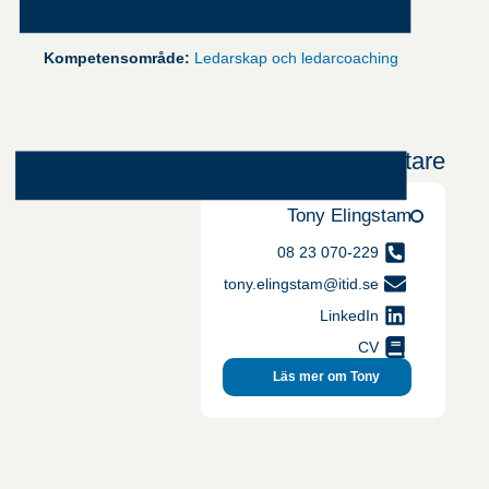
semester!
ditt beteende när
du surfar ökar du
chansen att få
Kompetensområde:
Ledarskap och ledarcoaching
se personligt
anpassat
innehåll och
erbjudanden.
Författare
Tony Elingstam
070-229 23 08
tony.elingstam@itid.se
LinkedIn
CV
Läs mer om Tony