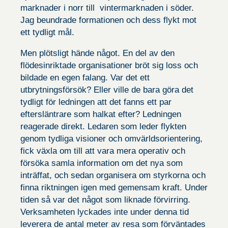
marknader i norr till vintermarknaden i söder.
Jag beundrade formationen och dess flykt mot
ett tydligt mål.
Nödvändiga
Men plötsligt hände något. En del av den
Dessa kakor
går inte att
flödesinriktade organisationer bröt sig loss och
välja bort.
bildade en egen falang. Var det ett
De behövs
för att
utbrytningsförsök? Eller ville de bara göra det
hemsidan
tydligt för ledningen att det fanns ett par
över huvud
taget ska
eftersläntrare som halkat efter? Ledningen
fungera.
reagerade direkt. Ledaren som leder flykten
genom tydliga visioner och omvärldsorientering,
fick växla om till att vara mera operativ och
Statistik
För att vi
försöka samla information om det nya som
ska kunna
inträffat, och sedan organisera om styrkorna och
förbättra
hemsidans
finna riktningen igen med gemensam kraft. Under
funktionalitet
tiden så var det något som liknade förvirring.
och
uppbyggnad,
Verksamheten lyckades inte under denna tid
baserat på
leverera de antal meter av resa som förväntades
hur