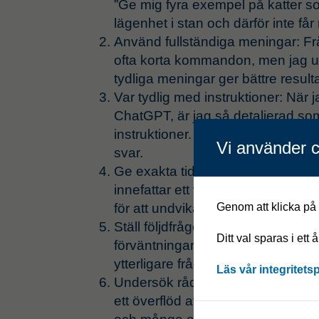
”Ge mig fyra exempel på katter som
lägenhet i stan och därför inte får 
Använd fullständiga meningar: Fr
ofta korta kommandon, men jag upp
tydliga meningar ger bättre resulta
Var tydlig med instruktioner: När ja
ChatGPT, är jag så detaljerad som
instruktioner. En vag fråga kan leda 
Vi använder c
svar.
Ge exakta tids- och rumsspecifik
innefattar ett visst tid- eller rums
Genom att klicka på "
för att undvika förvirring.
Ställ följdfrågor: Om svaret inte 
Ditt val sparas i ett 
förväntningar, ber jag AI:n att preci
ytterligare frågor.
Läs vår integritets
Undersök råd från andra användar
ett överflöd av information och ti