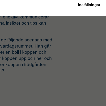
ara.
Inställningar
sprocess, och varje
n effektivt kommunicerar
 insikter och tips kan
t ge följande scenario med
 i vardagsrummet. Han går
ger en boll i koppen och
er koppen upp och ner och
ner koppen i trädgården
en?