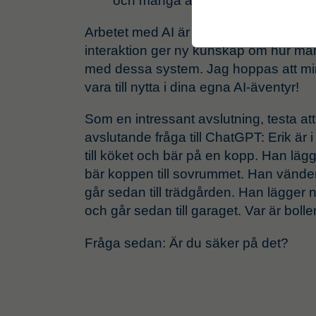
och många av dessa är användb
Arbetet med AI är en ständig inlärning
interaktion ger ny kunskap om hur ma
med dessa system. Jag hoppas att mina
vara till nytta i dina egna AI-äventyr!
Som en intressant avslutning, testa at
avslutande fråga till ChatGPT: Erik är
till köket och bär på en kopp. Han läg
bär koppen till sovrummet. Han vänd
går sedan till trädgården. Han lägger 
och går sedan till garaget. Var är boll
Fråga sedan: Är du säker på det?