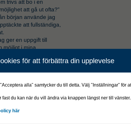
 trivs att bo i en
möjlighet att gå ut ofta?”
ån början använde jag
täckte att fullständiga,
t.
g ger en uppgift till
 möjligt i mina
till ett otillfredsställande
ookies för att förbättra din upplevelse
ationer: Om min fråga
begrepp, inkluderar jag det
Acceptera alla" samtycker du till detta. Välj "Inställningar" för a
motsvarar mina
år fast du kan när du vill ändra via knappen längst ner till vänster.
sera sig eller ställer
policy här
e: På internet finns det
ps från andra AI-användare,