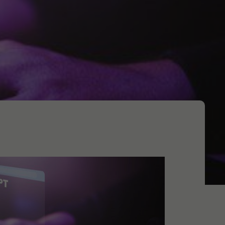
Produktionsstrategi​
Layout​
Kvalitet
Förbättringsarbete
gement
Affärsutveckling
gration
Affärsmodeller
Säljstrategi ​
Produktstrategi​
Affärsstrategi​​
Säljorganisation​