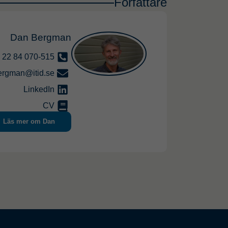
Författare
Dan Bergman
070-515 84 22
ergman@itid.se
LinkedIn
CV
Läs mer om Dan