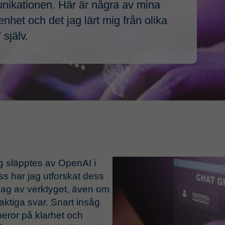
unikationen. Här är några av mina
nhet och det jag lärt mig från olika
själv.
Supply Chain Mana
Affärssystem och inte
Leverantörsutveckling
Transportlogistik
Logistik
g släpptes av OpenAI i
s har jag utforskat dess
jag av verktyget, även om
aktiga svar. Snart insåg
 beror på klarhet och