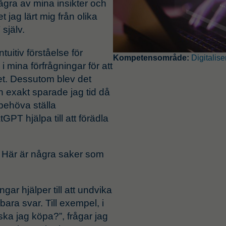
ågra av mina insikter och
jag lärt mig från olika
själv.
tuitiv förståelse för
Kompetensområde:
Digitalis
i mina förfrågningar för att
et. Dessutom blev det
h exakt sparade jag tid då
 behöva ställa
PT hjälpa till att förädla
 Här är några saker som
gar hjälper till att undvika
ra svar. Till exempel, i
s ska jag köpa?”, frågar jag