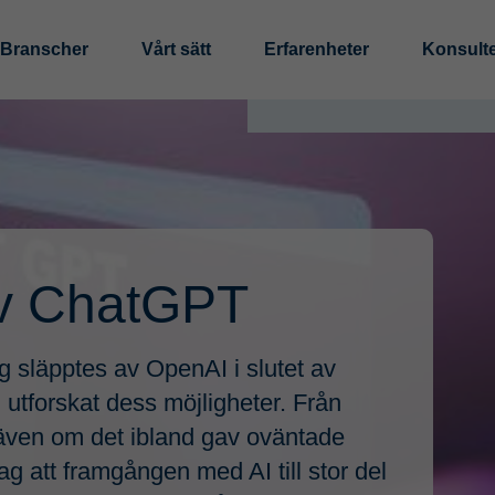
Branscher
Vårt sätt
Erfarenheter
Konsult
Digitalisering och au
Tillverkningsindustri
Standardisering
Offentlig sektor
Analys av informations
Digitalisera och Autom
Processeffektivisering
av ChatGPT
Hållbarhet
g släpptes av OpenAI i slutet av
LCA (livscykelanalys)
utforskat dess möjligheter. Från
EPD (miljövarudeklarat
 även om det ibland gav oväntade
Cirkulär affärsmodellsu
jag att framgången med AI till stor del