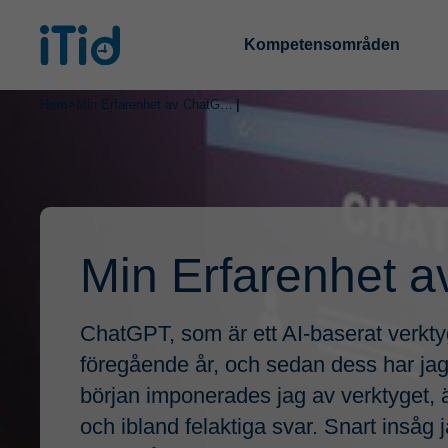
Kompetensområden
Hem
>
Min Erfarenhet av ChatGPT
|
Min Erfarenhet 
ChatGPT, som är ett AI-baserat verkty
föregående år, och sedan dess har jag 
början imponerades jag av verktyget,
och ibland felaktiga svar. Snart insåg 