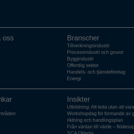
 oss
Branscher
Tillverkningsindustri
Processindustri och gruvor
Byggindustri
Offentlig sektor
Handels- och tjänsteföretag
Energi
nkar
Insikter
Utbildning: Att leda utan att var
mråden
Workshopdag för formande av
riktning och handlingsplan
Från väntan till värde – flödeso
SCA Obbola