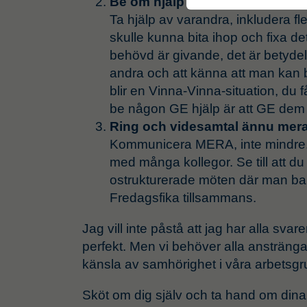
Be om hjälp och bollplank, mer 
Ta hjälp av varandra, inkludera f
skulle kunna bita ihop och fixa det
behövd är givande, det är betydels
andra och att känna att man kan b
blir en Vinna-Vinna-situation, du f
be någon GE hjälp är att GE dem
Ring och videsamtal ännu mer
Kommunicera MERA, inte mindre. 
med många kollegor. Se till att du 
ostrukturerade möten där man bara
Fredagsfika tillsammans.
Jag vill inte påstå att jag har alla svare
perfekt. Men vi behöver alla anstränga 
känsla av samhörighet i våra arbetsgr
Sköt om dig själv och ta hand om dina