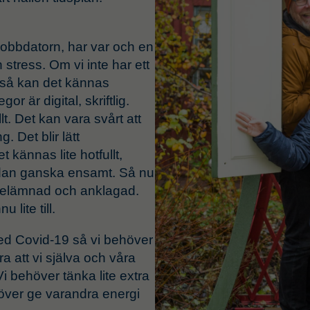
jobbdatorn, har var och en
 stress. Om vi inte har ett
så kan det kännas
 är digital, skriftlig.
llt. Det kan vara svårt att
. Det blir lätt
t kännas lite hotfullt,
dan ganska ensamt. Så nu
utelämnad och anklagad.
lite till.
ed Covid-19 så vi behöver
dra att vi själva och våra
Vi behöver tänka lite extra
höver ge varandra energi