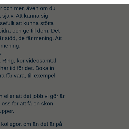
än vanligt
ler och mer, även om du
 själv. Att känna sig
efullt att kunna stötta
idra och ge till dem. Det
år stöd, de får mening. Att
 mening.
a
Ring, kör videosamtal
har tid för det. Boka in
 får vara, till exempel
n eller att det jobb vi gör är
oss för att få en skön
upper.
 kollegor, om än det är på