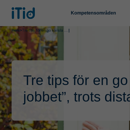
Kompetensområden
Hem
>
Tre tips för en go känsla ”på jobbet”, trots distansarbete
|
Tre tips för en g
jobbet”, trots dis