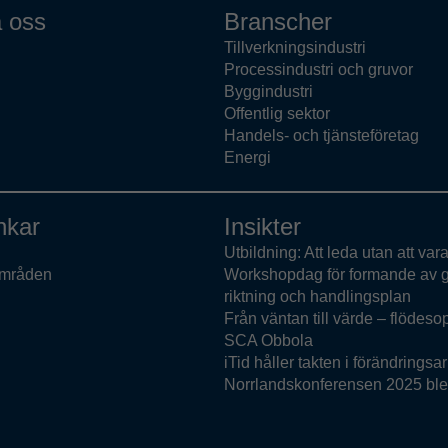
 oss
Branscher
Tillverkningsindustri
Processindustri och gruvor
Byggindustri
Offentlig sektor
Handels- och tjänsteföretag
Energi
nkar
Insikter
Utbildning: Att leda utan att var
mråden
Workshopdag för formande av
riktning och handlingsplan
Från väntan till värde – flödeso
SCA Obbola
iTid håller takten i förändringsa
Norrlandskonferensen 2025 ble