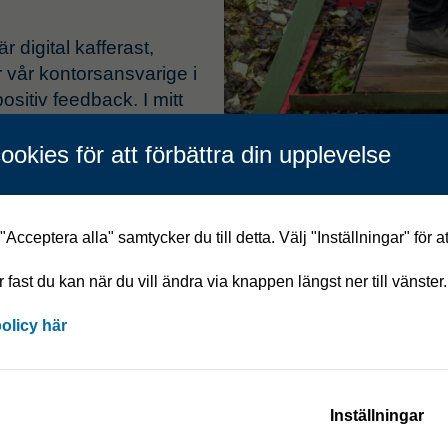
 digital kafferast,
år kontorsansvarige i
ositiv feedback. I mitt
ag kommit fram till tre
ookies för att förbättra din upplevelse
ter skulle kunna dra nytta
ans.
Acceptera alla" samtycker du till detta. Välj "Inställningar" för a
n
år fast du kan när du vill ändra via knappen längst ner till vänster.
skriv snälla Emojis som
i alla meddelanden, ha en
policy här
mellan himmel och jord. Ha
du less på kollegorna kan du
mella kan finnas i vanliga
Inställningar