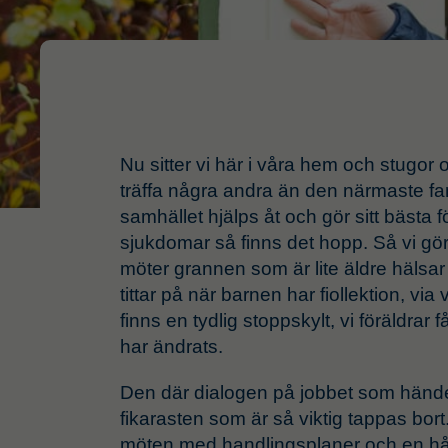
Nu sitter vi här i våra hem och stugor 
träffa några andra än den närmaste fam
samhället hjälps åt och gör sitt bästa f
sjukdomar så finns det hopp. Så vi gör d
möter grannen som är lite äldre hälsar 
tittar på när barnen har fiollektion, via
finns en tydlig stoppskylt, vi föräldrar
har ändrats.
Den där dialogen på jobbet som hände
fikarasten som är så viktig tappas bort
möten med handlingsplaner och en hårt