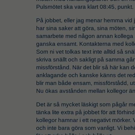
Pulsmötet ska vara klart 08:45, punkt.
På jobbet, eller jag menar hemma vid 
har sina saker att göra, sina möten, sin
samarbete med någon annan kollega 
ganska ensamt. Kontakterna med kollegor
Som ni vet tolkas text inte alltid så snä
skriva snällt och sakligt på samma gång
missförstånd. När det blir så här kan de
anklagande och kanske känns det re
blir man både ensam, missförstådd, 
Nu ökas avstånden mellan kollegor ännu 
Det är så mycket läskigt som pågår m
tänka lite extra på jobbet för att förhin
kollegor hamnar i ett negativt mörker. 
och inte bara göra som vanligt. Vi be