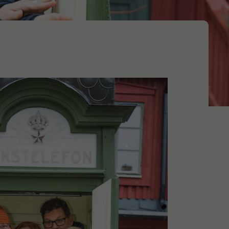
Produktionsstrategi​
Layout​
Kvalitet
Förbättringsarbete
gement
Affärsutveckling
gration
Affärsmodeller
Säljstrategi ​
Produktstrategi​
Affärsstrategi​​
Säljorganisation​