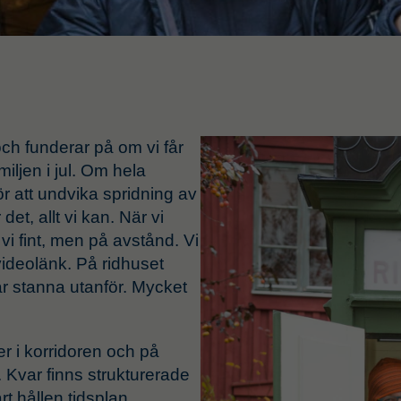
Supply Chain Mana
och funderar på om vi får
iljen i jul. Om hela
Affärssystem och inte
ör att undvika spridning av
Leverantörsutveckling
et, allt vi kan. När vi
Transportlogistik
vi fint, men på avstånd. Vi
Logistik
 videolänk. På ridhuset
 får stanna utanför. Mycket
r i korridoren och på
. Kvar finns strukturerade
 hållen tidsplan.