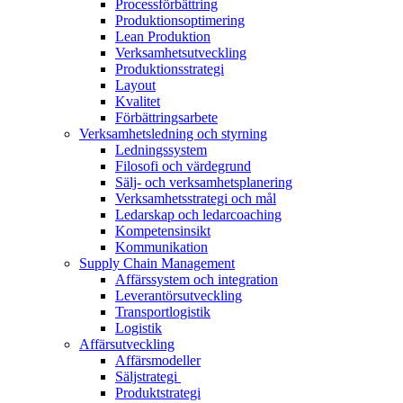
Processförbättring​
Produktionsoptimering​
Lean Produktion​
Verksamhetsutveckling​
Produktionsstrategi​
Layout​
Kvalitet
Förbättringsarbete
Verksamhetsledning och styrning
Ledningssystem
Filosofi och värdegrund
Sälj- och verksamhetsplanering
Verksamhetsstrategi och mål
Ledarskap och ledarcoaching
Kompetensinsikt
Kommunikation
Supply Chain Management
Affärssystem och integration
Leverantörsutveckling
Transportlogistik
Logistik
Affärsutveckling
Affärsmodeller
Säljstrategi ​
Produktstrategi​