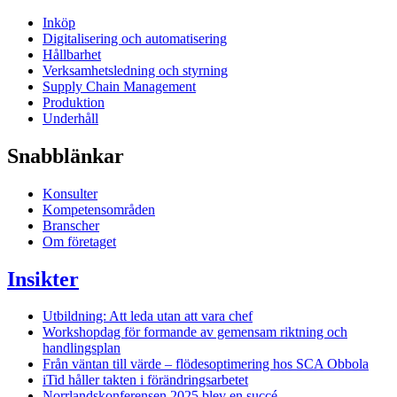
Inköp
Digitalisering och automatisering
Hållbarhet
Verksamhetsledning och styrning
Supply Chain Management
Produktion
Underhåll
Snabblänkar
Konsulter
Kompetensområden
Branscher
Om företaget
Insikter
Utbildning: Att leda utan att vara chef
Workshopdag för formande av gemensam riktning och
handlingsplan
Från väntan till värde – flödesoptimering hos SCA Obbola
iTid håller takten i förändringsarbetet
Norrlandskonferensen 2025 blev en succé