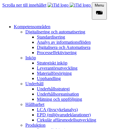
Scrolla ner till innehållet
Menu
Kompetensområden
Digitalisering och automatisering
Standardisering
Analys av informationsflöden​
Digitalisera och Automatisera
Processeffektivisering
Inköp
Strategiskt inköp
Leverantörsutveckling
Materialförsörjning
Upphandling
Underhåll
Underhållsstrategi
Underhållsorganisation
Mätning och uppföljning
Hållbarhet
LCA (livscykelanalys)
EPD (miljövarudeklarationer)​
Cirkulär affärsmodellsutveckling​
Produktion