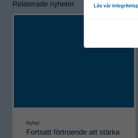
Relaterade nyheter
Läs vår integritets
Nyhet
Fortsatt förtroende att stärka