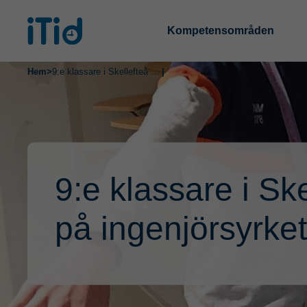
Kompetensområden
Hem
>
9:e klassare i Skellefteå fick testa på ingenjörsyrket
|
9:e klassare i Ske
på ingenjörsyrket