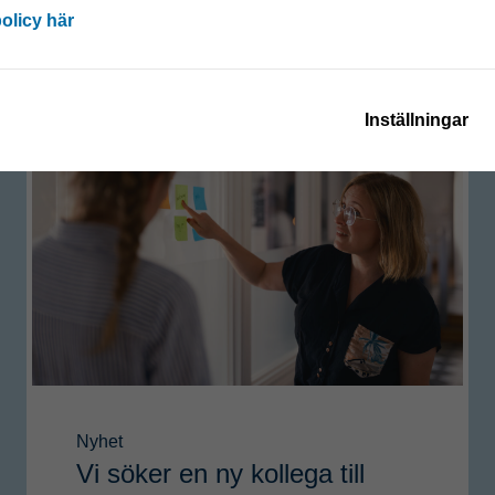
policy här
Inställningar
Nyhet
Vi söker en ny kollega till