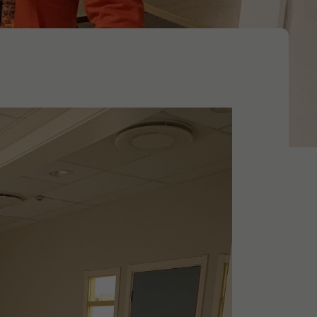
Produktionsstrategi​
Layout​
Kvalitet
Förbättringsarbete
gement
Affärsutveckling
gration
Affärsmodeller
Säljstrategi ​
Produktstrategi​
Affärsstrategi​​
Säljorganisation​