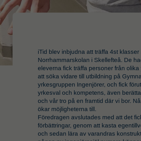
iTid blev inbjudna att träffa 4st klass
Norrhammarskolan i Skellefteå. De h
eleverna fick träffa personer från olika y
att söka vidare till utbildning på Gymna
yrkesgruppen Ingenjörer, och fick förutom
yrkesval och kompetens, även berätta 
och vår tro på en framtid där vi bor. N
ökar möjligheterna till.
Föredragen avslutades med att det fic
förbättringar, genom att kasta egentil
och sedan lära av varandras konstrukt