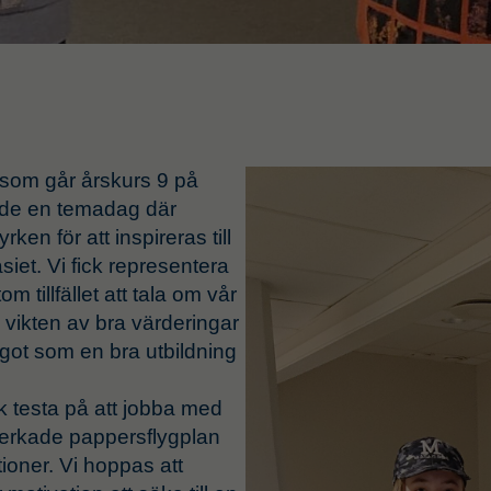
Supply Chain Mana
er som går årskurs 9 på
ade en temadag där
Affärssystem och inte
rken för att inspireras till
Leverantörsutveckling
siet. Vi fick representera
Transportlogistik
 tillfället att tala om vår
Logistik
vikten av bra värderingar
ågot som en bra utbildning
k testa på att jobba med
lverkade pappersflygplan
ioner. Vi hoppas att