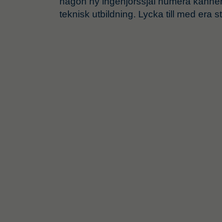
någon ny ingenjörssjäl numera känner m
teknisk utbildning. Lycka till med era s