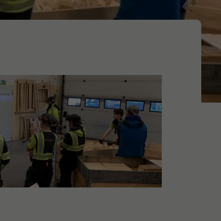
Produktionsstrategi​
Layout​
Kvalitet
Förbättringsarbete
gement
Affärsutveckling
gration
Affärsmodeller
Säljstrategi ​
Produktstrategi​
Affärsstrategi​​
Säljorganisation​