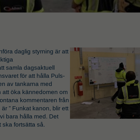
Supply Chain Mana
föra daglig styrning är att
iktiga
Affärssystem och inte
att samla dagsaktuell
Leverantörsutveckling
svaret för att hålla Puls-
Transportlogistik
 en av tankarna med
Logistik
och att öka kännedomen om
pontana kommentaren från
r ” Funkat kanon, blir ett
n vi bara hålla med. Det
 ska fortsätta så.