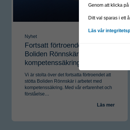
Genom att klicka på "
Ditt val sparas i ett 
Läs vår integritets
Nyhet
Fortsatt förtroende att stärka
Boliden Rönnskärs
kompetenssäkring
Vi är stolta över det fortsatta förtroendet att
stötta Boliden Rönnskär i arbetet med
kompetenssäkring. Med vår erfarenhet och
förståelse…
Läs mer