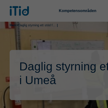
Kompetensområden
Hem
>
Daglig styrning ett stöd för Advect i Umeå
|
Daglig styrning e
i Umeå