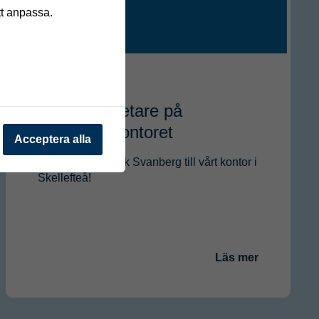
tt anpassa.
Nyhet
Ny medarbetare på
Skellefteåkontoret
Acceptera alla
Vi välkomnar Dick Svanberg till vårt kontor i
Skellefteå!
Läs mer