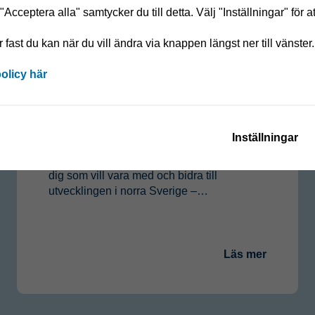
Acceptera alla" samtycker du till detta. Välj "Inställningar" för a
år fast du kan när du vill ändra via knappen längst ner till vänster.
policy här
Nyhet
Vi söker en ny kollega till
Luleå – är det du?
Inställningar
Vill du göra skillnad på riktigt? Nu söker vi
dig som vill vara med och bidra till
utvecklingen i norra Sverige –…
Läs mer