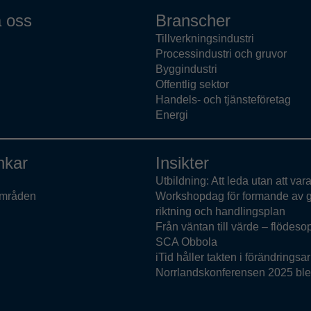
 oss
Branscher
Tillverkningsindustri
Processindustri och gruvor
Byggindustri
Offentlig sektor
Handels- och tjänsteföretag
Energi
nkar
Insikter
Utbildning: Att leda utan att var
mråden
Workshopdag för formande av
riktning och handlingsplan
Från väntan till värde – flödeso
SCA Obbola
iTid håller takten i förändringsa
Norrlandskonferensen 2025 ble