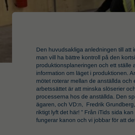
Den huvudsakliga anledningen till att in
man vill ha bättre kontroll på den korts
produktionsplaneringen och ett ställe 
information om läget i produktionen. An
mötet roterar mellan de anställda och
arbetssättet är att minska slöserier 
processerna hos de anställda. Den s
ägaren, och VD:n, Fredrik Grundberg, ä
riktigt lyft det här! ” Från iTids sida ka
fungerar kanon och vi jobbar för att det