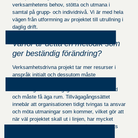
ditt beteende när
verksamhetens behov, stötta och utmana i
du surfar ökar du
samtal på grupp- och individnivå. Vi är med hela
chansen att få
se personligt
vägen från utformning av projektet till utrullning i
anpassat
daglig drift.
innehåll och
erbjudanden.
Varför är detta en metodik som
ger beständig förändring?
Verksamhetsdrivna projekt tar mer resurser i
anspråk initialt och dessutom måste
verksamhetsnära personal balansera
utvecklingstid mot daglig drift. Lärandet tar tid
och måste få äga rum. Tillvägagångssättet
innebär att organisationen tidigt tvingas ta ansvar
och möta utmaningar som kommer, vilket gör att
när väl projektet skall ut i linjen, har mycket
redan hinder och utmaningar redan undanröjts
under projektets gång. Och eftersom det är