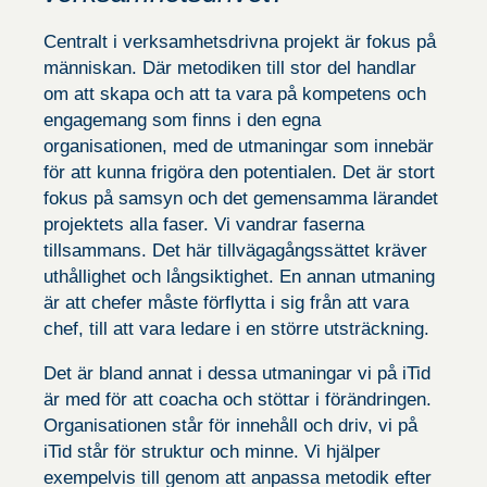
hemsidan
används.
Centralt i verksamhetsdrivna projekt är fokus på
människan. Där metodiken till stor del handlar
om att skapa och att ta vara på kompetens och
Upplevelse
För att vår
engagemang som finns i den egna
hemsida ska
organisationen, med de utmaningar som innebär
prestera så
bra som
för att kunna frigöra den potentialen. Det är stort
möjligt under
fokus på samsyn och det gemensamma lärandet
ditt besök.
Om du
projektets alla faser. Vi vandrar faserna
nekar de här
tillsammans.
Det här tillvägagångssättet kräver
kakorna
kommer
uthållighet och långsiktighet. En annan utmaning
viss
är att chefer måste förflytta i sig från att vara
funktionalitet
att försvinna
chef, till att vara ledare i en större utsträckning.
från
hemsidan.
Det är bland annat i dessa utmaningar vi på iTid
är med för att coacha och stöttar i förändringen.
Organisationen står för innehåll och driv, vi
på
Marknadsföring
Genom att dela
iTid
står för struktur och minne. Vi hjälper
med dig av dina
exempelvis
till genom att anpassa metodik efter
intressen och