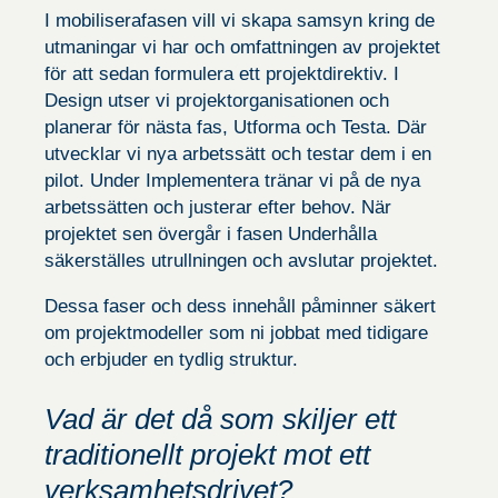
I mobiliserafasen vill vi skapa samsyn kring de
utmaningar vi har och omfattningen av projektet
för att sedan formulera ett projektdirektiv. I
Design utser vi projektorganisationen och
Nödvändiga
Dessa kakor
planerar för nästa fas, Utforma och Testa. Där
går inte att
utvecklar vi nya arbetssätt och testar dem i en
välja bort.
De behövs
pilot. Under Implementera tränar vi på de nya
för att
arbetssätten och justerar efter behov. När
hemsidan
över huvud
projektet sen övergår i fasen Underhålla
taget ska
säkerställes utrullningen och avslutar projektet.
fungera.
Dessa faser och dess innehåll påminner säkert
om projektmodeller som ni jobbat med tidigare
Statistik
För att vi
och erbjuder en tydlig struktur.
ska kunna
förbättra
hemsidans
Vad är det då som skiljer ett
funktionalitet
och
traditionellt projekt mot ett
uppbyggnad,
baserat på
verksamhetsdrivet?
hur