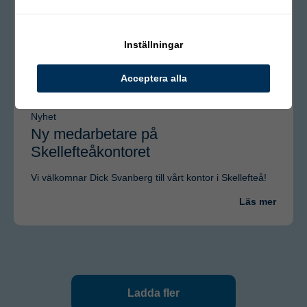
Inställningar
Acceptera alla
Nyhet
Ny medarbetare på
Skellefteåkontoret
Vi välkomnar Dick Svanberg till vårt kontor i Skellefteå!
Läs mer
Ladda fler