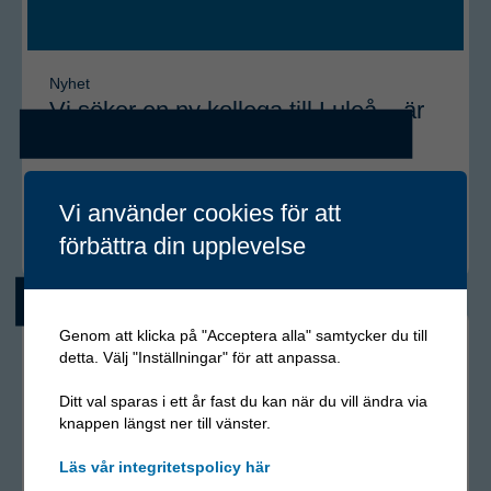
Nyhet
Vi söker en ny kollega till Luleå – är
det du?
Vill du göra skillnad på riktigt? Nu söker vi dig som vill
vara med och bidra till utvecklingen i norra Sverige –…
Vi använder cookies för att
Läs mer
förbättra din upplevelse
Genom att klicka på "Acceptera alla" samtycker du till
detta. Välj "Inställningar" för att anpassa.
Ditt val sparas i ett år fast du kan när du vill ändra via
knappen längst ner till vänster.
Läs vår integritetspolicy här