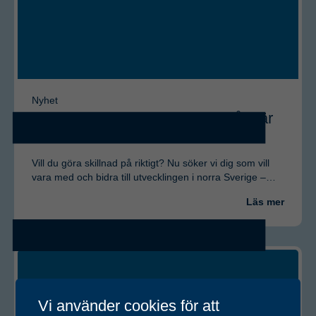
Nyhet
Vi söker en ny kollega till Luleå – är
det du?
Vill du göra skillnad på riktigt? Nu söker vi dig som vill
vara med och bidra till utvecklingen i norra Sverige –…
Läs mer
Vi använder cookies för att