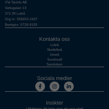
iTid Tarinfo AB
Vattugatan 13
372 39 Luleå
Org.nr: 556653-2437
Bankgiro: 5728-9159
Kontakta oss
Luleå
Skellefteå
Umeå
Sundsvall
Sandviken
Sociala medier
Insikter
Utbildning: Att leda utan att vara chef