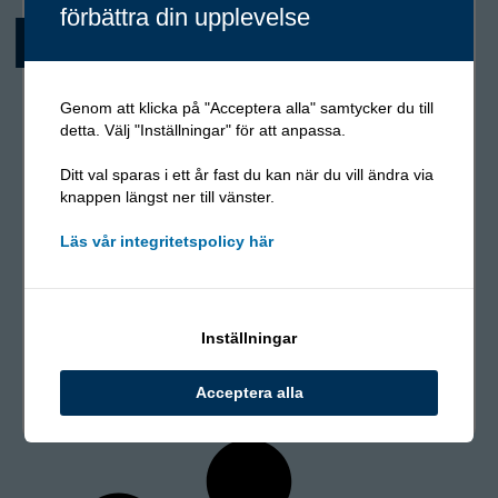
förbättra din upplevelse
Genom att klicka på "Acceptera alla" samtycker du till
detta. Välj "Inställningar" för att anpassa.
Ditt val sparas i ett år fast du kan när du vill ändra via
knappen längst ner till vänster.
Läs vår integritetspolicy här
Nyhet
Ny medarbetare på
Skellefteåkontoret
Inställningar
Vi välkomnar Dick Svanberg till vårt kontor i Skellefteå!
Acceptera alla
Läs mer