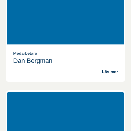
ditt beteende när
du surfar ökar du
chansen att få
se personligt
anpassat
innehåll och
erbjudanden.
Medarbetare
Dan Bergman
Läs mer