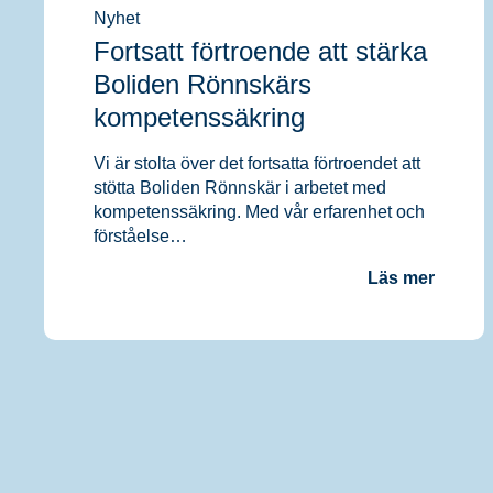
hemsidans
Nyhet
funktionalitet
Fortsatt förtroende att stärka
och
uppbyggnad,
Boliden Rönnskärs
baserat på
hur
kompetenssäkring
hemsidan
används.
Vi är stolta över det fortsatta förtroendet att
stötta Boliden Rönnskär i arbetet med
kompetenssäkring. Med vår erfarenhet och
Upplevelse
förståelse…
För att vår
hemsida ska
Läs mer
prestera så
bra som
möjligt
under ditt
besök. Om
du nekar de
här kakorna
kommer viss
funktionalitet
att försvinna
från