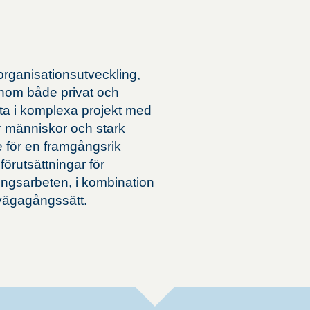
 organisationsutveckling,
inom både privat och
Supply Chain Mana
beta i komplexa projekt med
ör människor och stark
Affärssystem och inte
för en framgångsrik
Leverantörsutveckling
förutsättningar för
Transportlogistik
ingsarbeten, i kombination
Logistik
lvägagångssätt.