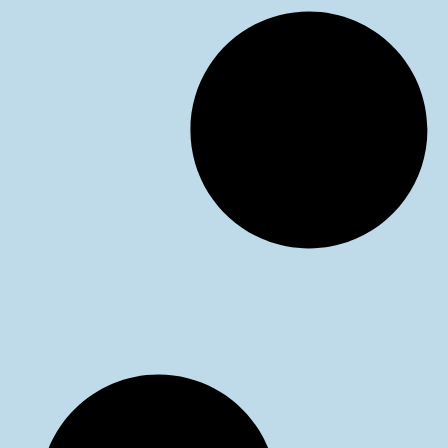
hemsidan.
Marknadsföring
Genom att dela
med dig av dina
intressen och ditt
beteende när du
surfar ökar du
chansen att få se
personligt
anpassat
innehåll och
erbjudanden.