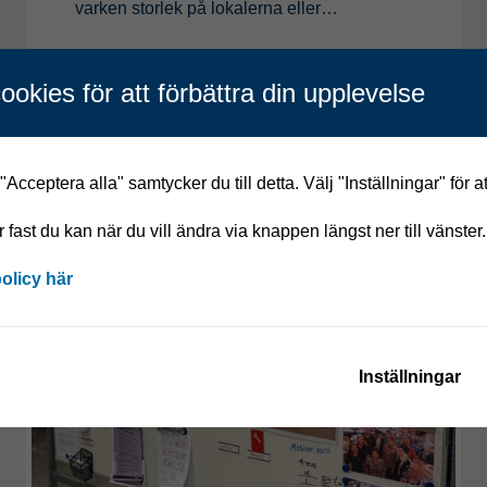
varken storlek på lokalerna eller…
Läs mer
ookies för att förbättra din upplevelse
Acceptera alla" samtycker du till detta. Välj "Inställningar" för a
år fast du kan när du vill ändra via knappen längst ner till vänster.
policy här
Inställningar