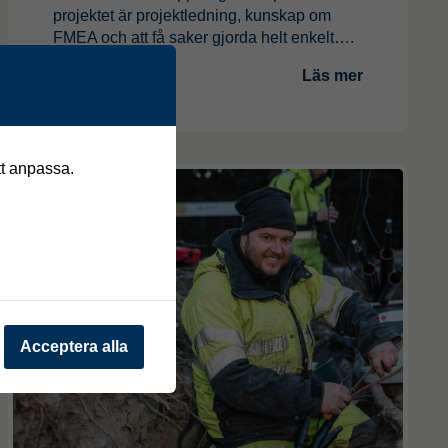
projektet är projektledning, kunskap om
FMEA och att få saker gjorda helt enkelt….
Läs mer
tt anpassa.
Acceptera alla