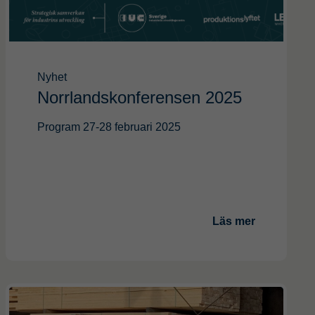
Produktionsstrategi​
Layout​
Kvalitet
Förbättringsarbete
Nyhet
Norrlandskonferensen 2025
gement
Affärsutveckling
Program 27-28 februari 2025
gration
Affärsmodeller
Säljstrategi ​
Produktstrategi​
Affärsstrategi​​
Säljorganisation​
Läs mer