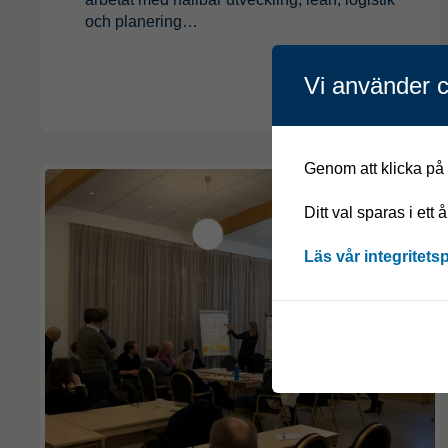
och planering…
Läs mer
Vi använder c
Genom att klicka på "
Ditt val sparas i ett 
Läs vår integritets