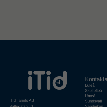
Kontakta
Luleå
Skellefteå
Umeå
iTid Tarinfo AB
Sundsvall
Vattugatan 13
Sandviken