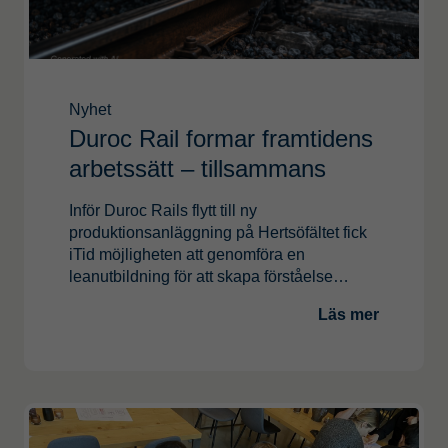
Nyhet
Duroc Rail formar framtidens
Supply Chain Mana
arbetssätt – tillsammans
Affärssystem och inte
Inför Duroc Rails flytt till ny
Leverantörsutveckling
produktionsanläggning på Hertsöfältet fick
Transportlogistik
iTid möjligheten att genomföra en
leanutbildning för att skapa förståelse…
Logistik
Läs mer