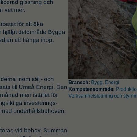
ificerad gissning och
n vet mer.
betet för att öka
ar hjälpt delområde Bygga
kedjan att hänga ihop.
nderna inom sälj- och
Bransch:
Bygg
,
Energi
ats till Umeå Energi. Den
Kompetensområde:
Produkti
månad men istället för
Verksamhetsledning och styrni
gsiktiga investerings-
s med underhållsbehoven.
usteras vid behov. Summan