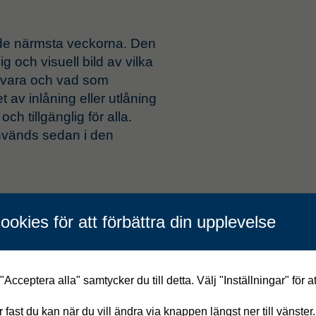
 de närmsta veckorna. Den
ig och visuell bild av vilka
ka vara och vad som
 av inlåning eller utlåning
och tillgänglig för alla.
nvänds sedan i den
ookies för att förbättra din upplevelse
betsledare i ett kort
tet med denna
agens förutsättningar fatta
Acceptera alla" samtycker du till detta. Välj "Inställningar" för a
n kan uppfylla den
 att alla samlas och ser
år fast du kan när du vill ändra via knappen längst ner till vänster.