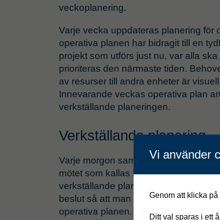
veckoplanering.
Varje vecka uppdateras planering för
operativa planen har bidragit till en tydl
projekt som utförs just nu, var alla s
prioriteras den närmaste tiden. Behovet
av resurser till andra enheter är visuell 
Innevarande veckas operativa plan a
verkställande planeringen.
Verkställande planering
Vi använder c
Varje morgon samlas montörerna och ar
mötet som kallas Daglig styrning. Syf
verkställande planering är att utifrån d
Genom att klicka på "
beslut så att man i största möjliga må
operativa planen. Styrkan med mötet är
Ditt val sparas i ett 