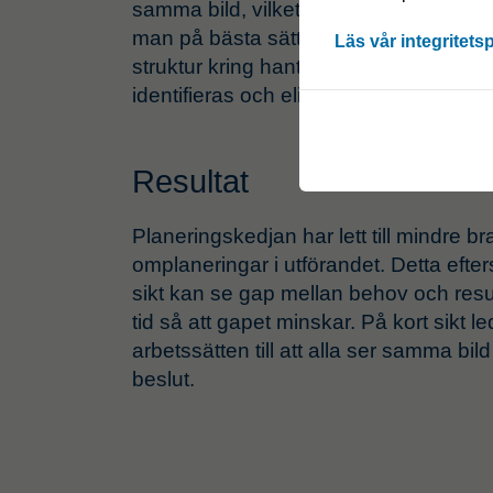
samma bild, vilket gör det lätt att i ko
man på bästa sätt ska planera dagen.
Läs vår integritets
struktur kring hantering av avvikelser 
identifieras och elimineras.
Resultat
Planeringskedjan har lett till mindre 
omplaneringar i utförandet. Detta eft
sikt kan se gap mellan behov och resur
tid så att gapet minskar. På kort sikt l
arbetssätten till att alla ser samma bi
beslut.