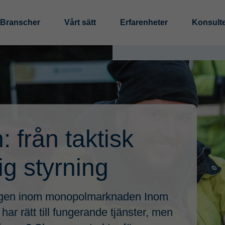
Branscher
Vårt sätt
Erfarenheter
Konsult
Digitalisering och au
Tillverkningsindustri
Standardisering
Offentlig sektor
Analys av informations
Digitalisera och Autom
Processeffektivisering
 från taktisk
Hållbarhet
lig styrning
LCA (livscykelanalys)
EPD (miljövarudeklarat
ingen inom monopolmarknaden Inom
Cirkulär affärsmodellsu
har rätt till fungerande tjänster, men