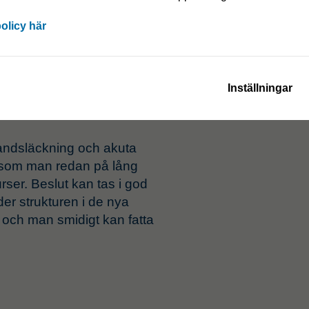
nsensus fatta beslut om hur
 Mötet bidrar också med
policy här
så att rotorsak kan
Inställningar
brandsläckning och akuta
ersom man redan på lång
ser. Beslut kan tas i god
eder strukturen i de nya
ld och man smidigt kan fatta