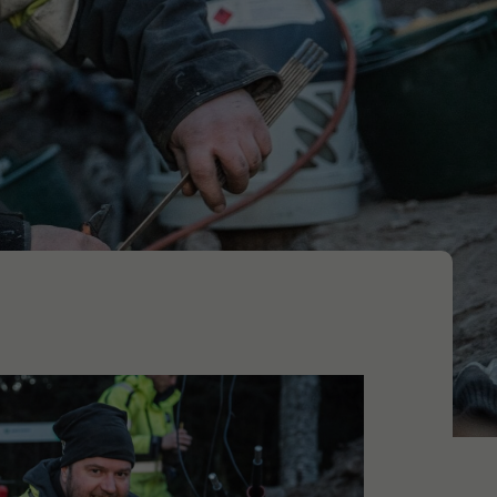
Produktionsstrategi​
Layout​
Kvalitet
Förbättringsarbete
gement
Affärsutveckling
gration
Affärsmodeller
Säljstrategi ​
Produktstrategi​
Affärsstrategi​​
Säljorganisation​