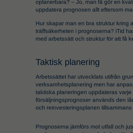
oplanerbara? – Jo, man få gör en kval
uppdatera prognosen allt eftersom ma
Hur skapar man en bra struktur kring ar
träffsäkerheten i prognoserna? iTid h
med arbetssätt och struktur för att få 
Taktisk planering
Arbetssättet har utvecklats utifrån gru
verksamhetsplanering men har anpass
taktiska planeringen uppdateras varje 
försäljningsprognoser används den lån
och reinvesteringsplanen tillsamman
Prognoserna jämförs mot utfall och j