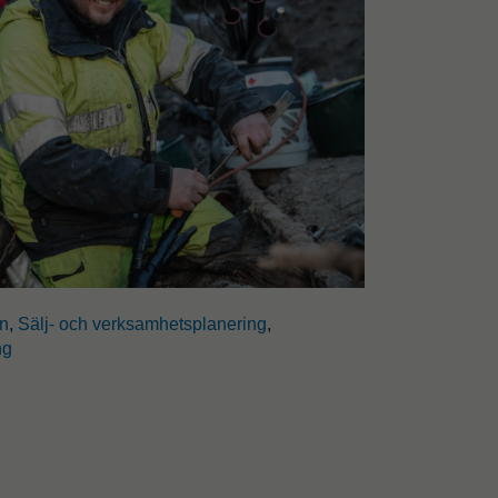
on
,
Sälj- och verksamhetsplanering
,
ng