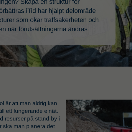
ingen? Skapa en struktur för
örbättras.iTid har hjälpt delområde
kturer som ökar träffsäkerheten och
ven när förutsättningarna ändras.
Supply Chain Mana
Affärssystem och inte
Leverantörsutveckling
Transportlogistik
Logistik
l är att man aldrig kan
till ett fungerande elnät.
d resurser på stand-by i
r ska man planera det