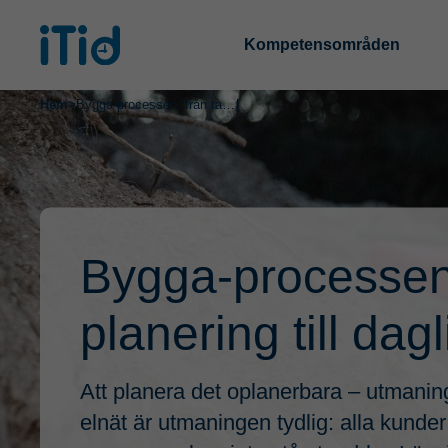
Kompetensområden
Hem
>
Bygga-processen: från taktisk planering till daglig styrning
|
Bygga-processen:
planering till dag
Att planera det oplanerbara – utman
elnät är utmaningen tydlig: alla kunder 