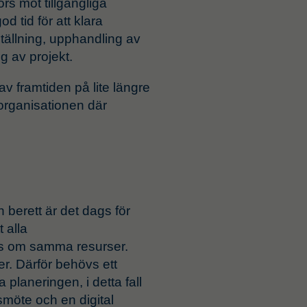
s mot tillgängliga
d tid för att klara
tällning, upphandling av
g av projekt.
av framtiden på lite längre
eorganisationen där
h berett är det dags för
 alla
as om samma resurser.
er. Därför behövs ett
 planeringen, i detta fall
möte och en digital