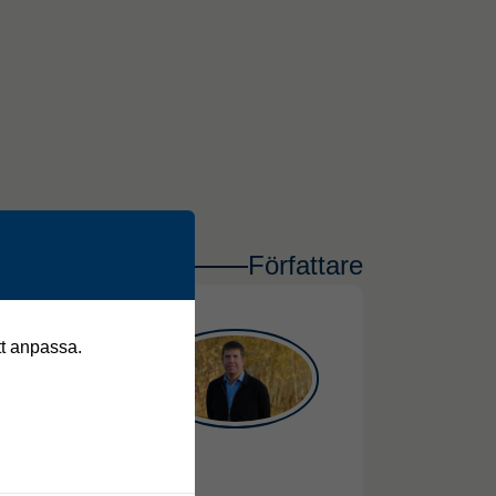
Författare
edrik Johansson
tt anpassa.
070-665 18 45
hansson@itid.se
LinkedIn
CV