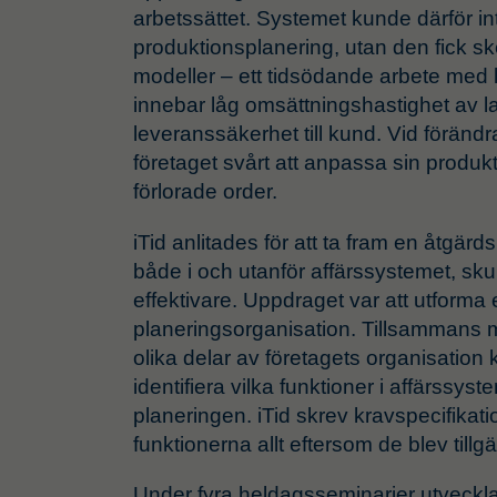
arbetssättet. Systemet kunde därför i
produktionsplanering, utan den fick sk
modeller – ett tidsödande arbete med l
innebar låg omsättningshastighet av l
leveranssäkerhet till kund. Vid föränd
företaget svårt att anpassa sin produktio
förlorade order.
iTid anlitades för att ta fram en åtgärds
både i och utanför affärssystemet, sk
effektivare. Uppdraget var att utforma
planeringsorganisation. Tillsammans 
olika delar av företagets organisation 
identifiera vilka funktioner i affärssys
planeringen. iTid skrev kravspecifikat
funktionerna allt eftersom de blev tillg
Under fyra heldagsseminarier utvecklad