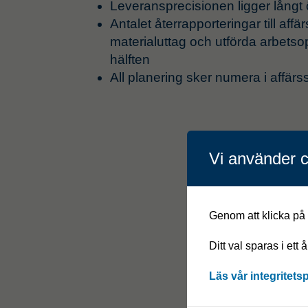
Leveransprecisionen ligger långt
Antalet återrapporteringar till aff
materialuttag och utförda arbetsop
hälften
All planering sker numera i affär
Vi använder c
Genom att klicka på "
Ditt val sparas i ett 
Läs vår integritets