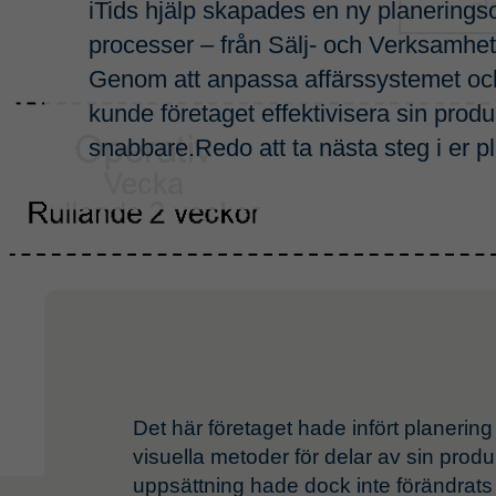
iTids hjälp skapades en ny planerings
processer – från Sälj- och Verksamhets
Genom att anpassa affärssystemet o
kunde företaget effektivisera sin pro
snabbare.Redo att ta nästa steg i er p
Det här företaget hade infört planer
visuella metoder för delar av sin prod
uppsättning hade dock inte förändrats 