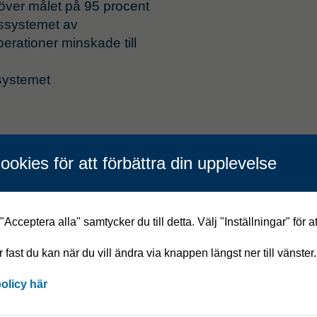
 över målet på 95 procent
ärssystemet av
erationer minskade till
ssystemet
ookies för att förbättra din upplevelse
Fr
Acceptera alla" samtycker du till detta. Välj "Inställningar" för a
år fast du kan när du vill ändra via knappen längst ner till vänster.
fredrik.jo
policy här