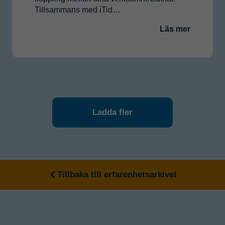
Tillsammans med iTid…
Läs mer
Ladda fler
Tillbaka till erfarenhetsarkivet