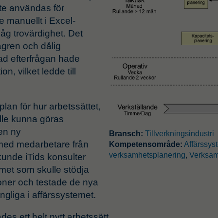
nte användas för
e manuellt i Excel-
åg trovärdighet. Det
agren och dålig
rad efterfrågan hade
n, vilket ledde till
plan för hur arbetssättet,
ulle kunna göras
 en ny
Bransch:
Tillverkningsindustri
med medarbetare från
Kompetensområde:
Affärssys
verksamhetsplanering
,
Verksam
kunde iTids konsulter
temet som skulle stödja
ioner och testade de nya
ängliga i affärssystemet.
es ett helt nytt arbetssätt