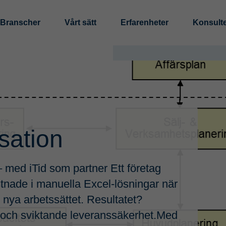
Branscher
Vårt sätt
Erfarenheter
Konsult
Digitalisering och au
Tillverkningsindustri
Standardisering
Offentlig sektor
Analys av informations
Digitalisera och Autom
Processeffektivisering
sation
Hållbarhet
 – med iTid som partner Ett företag
LCA (livscykelanalys)
nade i manuella Excel-lösningar när
EPD (miljövarudeklarat
 nya arbetssättet. Resultatet?
Cirkulär affärsmodellsu
e och sviktande leveranssäkerhet.Med