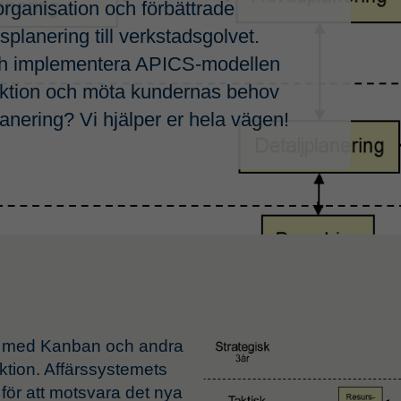
organisation och förbättrade
planering till verkstadsgolvet.
ch implementera APICS-modellen
duktion och möta kundernas behov
lanering? Vi hjälper er hela vägen!
Supply Chain Mana
Affärssystem och inte
Leverantörsutveckling
Transportlogistik
Logistik
ing med Kanban och andra
uktion. Affärssystemets
för att motsvara det nya