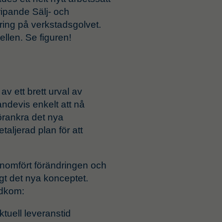
gripande Sälj- och
ring på verkstadsgolvet.
len. Se figuren!
av ett brett urval av
andevis enkelt att nå
örankra det nya
taljerad plan för att
enomfört förändringen och
igt det nya konceptet.
adkom:
tuell leveranstid