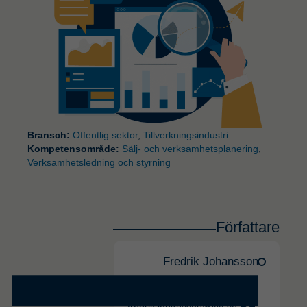
Bransch:
Offentlig sektor
,
Tillverkningsindustri
Kompetensområde:
Sälj- och verksamhetsplanering
,
Verksamhetsledning och styrning
Författare
Fredrik Johansson
070-665 18 45
fredrik.johansson@itid.se