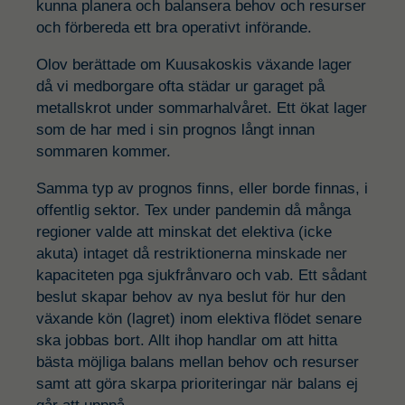
kunna planera och balansera behov och resurser
och förbereda ett bra operativt införande.
Olov berättade om Kuusakoskis växande lager
då vi medborgare ofta städar ur garaget på
metallskrot under sommarhalvåret. Ett ökat lager
som de har med i sin prognos långt innan
sommaren kommer.
Samma typ av prognos finns, eller borde finnas, i
offentlig sektor. Tex under pandemin då många
regioner valde att minskat det elektiva (icke
akuta) intaget då restriktionerna minskade ner
kapaciteten pga sjukfrånvaro och vab. Ett sådant
beslut skapar behov av nya beslut för hur den
växande kön (lagret) inom elektiva flödet senare
ska jobbas bort. Allt ihop handlar om att hitta
bästa möjliga balans mellan behov och resurser
samt att göra skarpa prioriteringar när balans ej