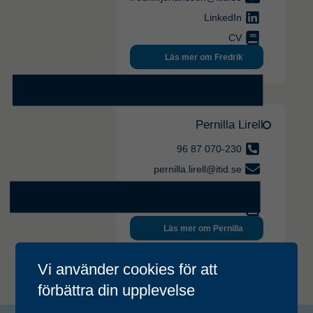
LinkedIn
CV
Läs mer om Fredrik
Pernilla Lirell
070-230 87 96
pernilla.lirell@itid.se
LinkedIn
CV
Läs mer om Pernilla
Vi använder cookies för att
förbättra din upplevelse